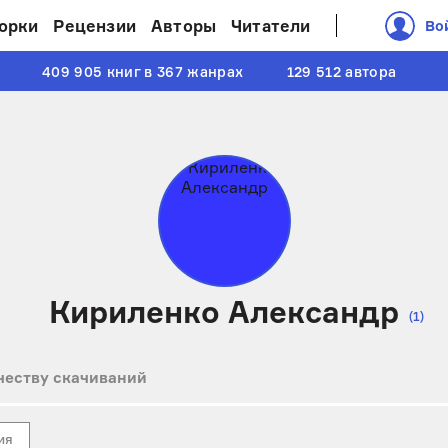
орки
Рецензии
Авторы
Читатели
Во
409 905 книг в 367 жанрах
129 512 автора
Кириленко Александр
(1)
честву скачиваний
ия