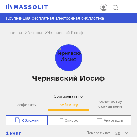
Крупнейшая бесплатная электронная библиотека
Главная
Авторы
Чернявский Иосиф
Чернявский Иосиф
Сортировать по:
количеству
алфавиту
рейтингу
скачиваний
Обложки
Список
Аннотация
1 книг
Показать по:
20