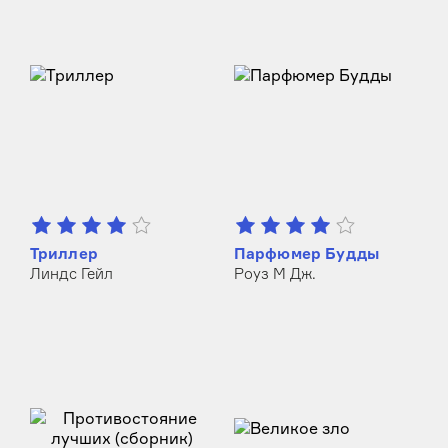
Триллер
Парфюмер Будды
Линдс Гейл
Роуз М Дж.