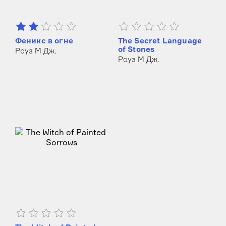
Феникс в огне
The Secret Language
of Stones
Роуз М Дж.
Роуз М Дж.