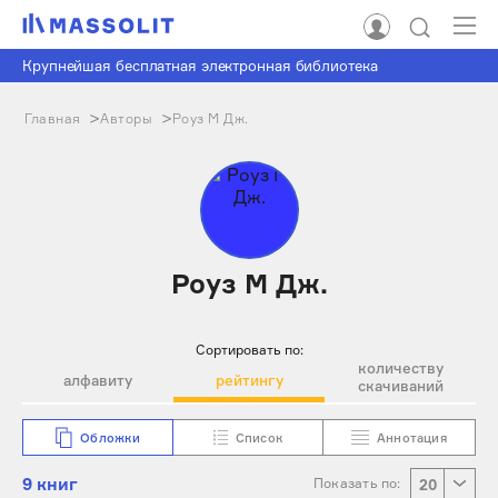
Крупнейшая бесплатная электронная библиотека
Главная
Авторы
Роуз М Дж.
Роуз М Дж.
Сортировать по:
количеству
алфавиту
рейтингу
скачиваний
Обложки
Список
Аннотация
9 книг
Показать по:
20