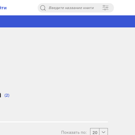
йти
Введите название книги
а
(2)
Показать по:
20