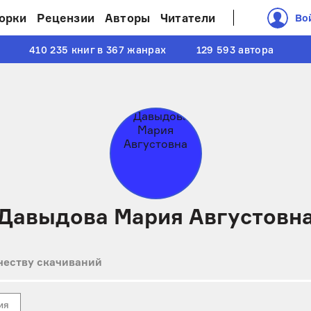
орки
Рецензии
Авторы
Читатели
Во
410 235 книг в 367 жанрах
129 593 автора
Давыдова Мария Августовн
честву скачиваний
ия