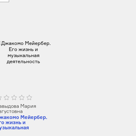
авыдова Мария
вгустовна
жакомо Мейербер.
го жизнь и
узыкальная
еятельность