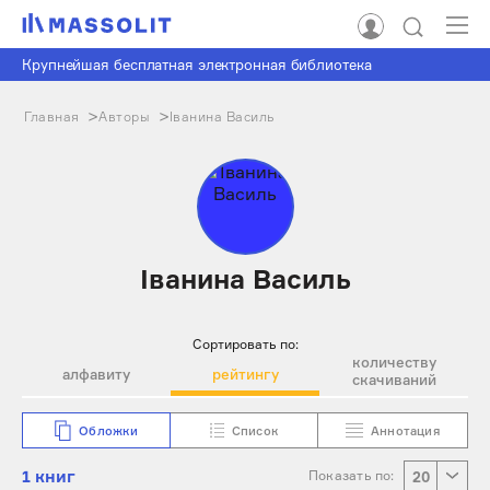
Крупнейшая бесплатная электронная библиотека
Главная
Авторы
Іванина Василь
Іванина Василь
Сортировать по:
количеству
алфавиту
рейтингу
скачиваний
Обложки
Список
Аннотация
1 книг
Показать по:
20