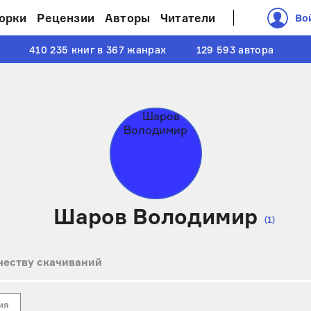
орки
Рецензии
Авторы
Читатели
Во
410 235 книг в 367 жанрах
129 593 автора
Шаров Володимир
(1)
честву скачиваний
ия