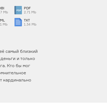
BI
PDF
47 Mb
2.71 Mb
TML
TXT
11 Mb
1.34 Mb
 её самый близкий
 деньги и только
га. Кто бы мог
сомнительное
ит кардинально