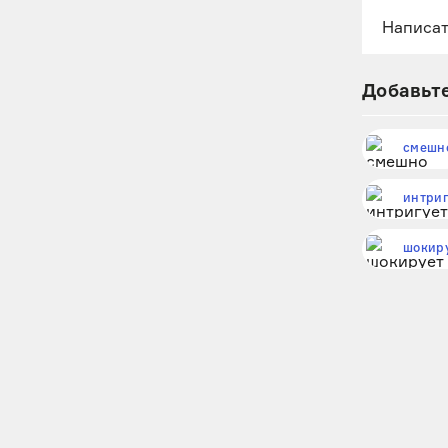
Добавьте
смешн
интриг
шокир