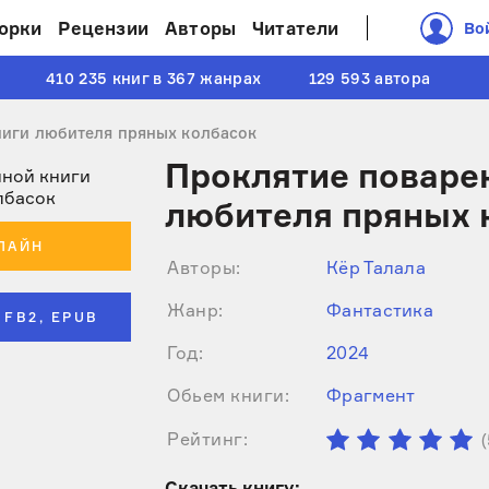
орки
Рецензии
Авторы
Читатели
Во
410 235 книг в 367 жанрах
129 593 автора
ниги любителя пряных колбасок
Проклятие поваре
любителя пряных 
ЛАЙН
Авторы:
Кёр Талала
Жанр:
Фантастика
 FB2, EPUB
Год:
2024
Обьем книги:
Фрагмент
Рейтинг:
(
Cкачать книгу: