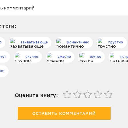
 теги:
о
захватывающе
романтично
грустно
ует
скучно
ужасно
жутко
пот
ует
Оцените книгу:
ОСТАВИТЬ КОММЕНТАРИЙ