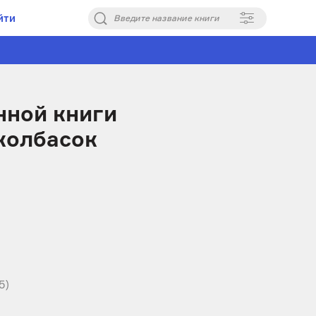
йти
Введите название книги
нной книги
колбасок
5)