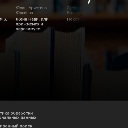
Юраш Кристина
Степанов Андрей
Рико
Юрьевна
Валерьевич
Макс
м 3.
Жена Нави, или
Похоть Inc. Том 2
прижмемся и
перезимуем
тика обработки
ональных данных
иренный поиск