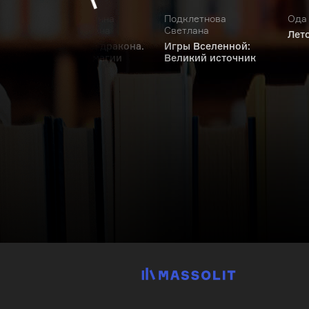
Дворцова Инна
Подклетнова
Ода 
Владимировна
Светлана
и.
Лет
ниг
Заноза для дракона.
Игры Вселенной:
Академия магии
Великий источник
Вейсен