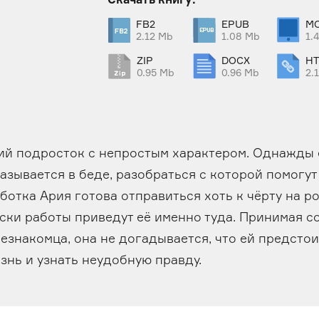
FB2
EPUB
MO
2.12 Mb
1.08 Mb
1.
ZIP
DOCX
H
0.95 Mb
0.96 Mb
2.
ний подросток с непростым характером. Однажды
азывается в беде, разобраться с которой помогут
ботка Ария готова отправиться хоть к чёрту на ро
иски работы приведут её именно туда. Принимая 
езнакомца, она не догадывается, что ей предсто
знь и узнать неудобную правду.