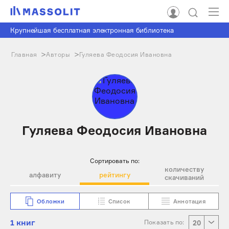
Крупнейшая бесплатная электронная библиотека
Главная
Авторы
Гуляева Феодосия Ивановна
Гуляева Феодосия Ивановна
Сортировать по:
количеству
алфавиту
рейтингу
скачиваний
Обложки
Список
Аннотация
1 книг
Показать по:
20