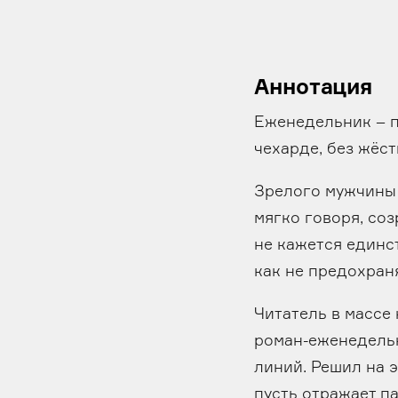
Аннотация
Еженедельник – п
чехарде, без жёс
Зрелого мужчины – 
мягко говоря, соз
не кажется единс
как не предохран
Читатель в массе
роман-еженедельн
линий. Решил на э
пусть отражает п