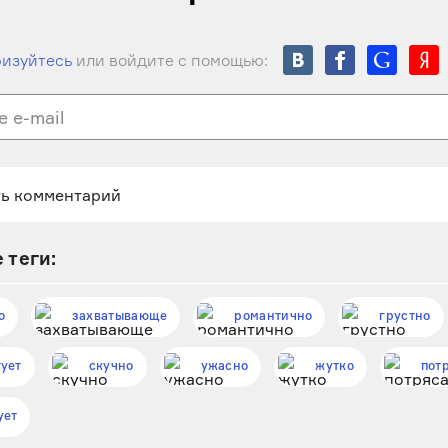
изуйтесь
или войдите с помощью:
 теги:
о
захватывающе
романтично
грустно
ует
скучно
ужасно
жутко
пот
ует