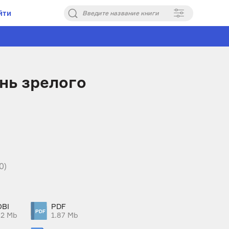
йти
Введите название книги
нь зрелого
0)
BI
PDF
02 Mb
1.87 Mb