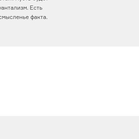
уантализм. Есть
осмысленье факта.