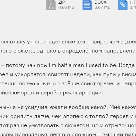
ZIP
DOCX
H
0.66 Mb
0.67 Mb
1.
оскольку у него недельные шаг – шире, чем в дне
ткого сюжета, однако в определённом направлени
потому как now I'm half a man I used to be. Когда
рел и ускоряется, свистят недели, как пули у вис
твенно возможным, но всё же свист времени напря
яйся юмором и верой в реинкарнации.
 нынче не усидчив, ежели вообще какой. Мне каже
ик осилить легче, чем эпопею с толпой героев и
тот раз не умствовать с сюжетом, но и отрывочнос
аззлы мирозданья, легко о сложном – высший пил