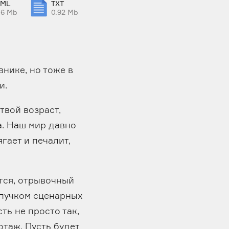
TML
TXT
46 Mb
0.92 Mb
внике, но тоже в
и.
 твой возраст,
ка. Наш мир давно
гает и печалит,
тся, отрывочный
 пучком сценарных
ть не просто так,
отаж. Пусть будет