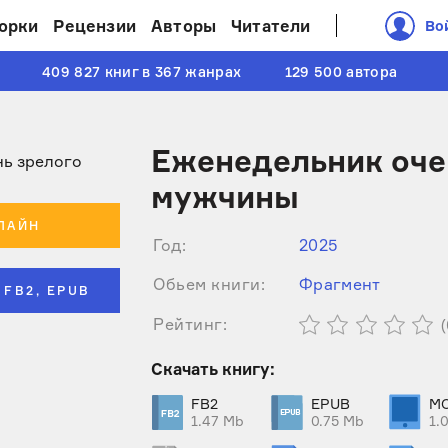
орки
Рецензии
Авторы
Читатели
Во
409 827 книг в 367 жанрах
129 500 автора
Еженедельник оче
мужчины
ЛАЙН
Год:
2025
Обьем книги:
Фрагмент
 FB2, EPUB
Рейтинг:
(
Cкачать книгу:
FB2
EPUB
MO
1.47 Mb
0.75 Mb
1.